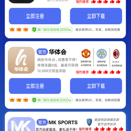
立即下载开云Kaiyun·官方网站APP