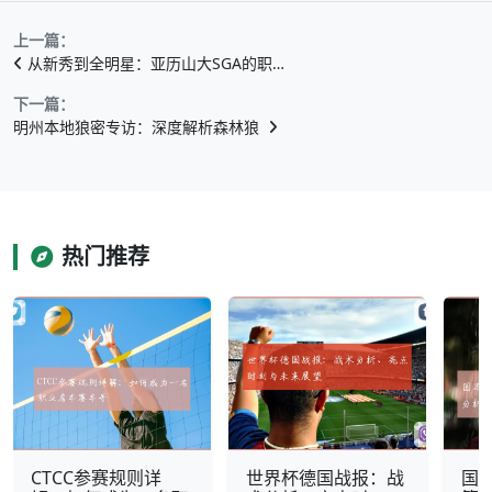
上一篇：
从新秀到全明星：亚历山大SGA的职…
下一篇：
明州本地狼密专访：深度解析森林狼
热门推荐
CTCC参赛规则详
世界杯德国战报：战
国