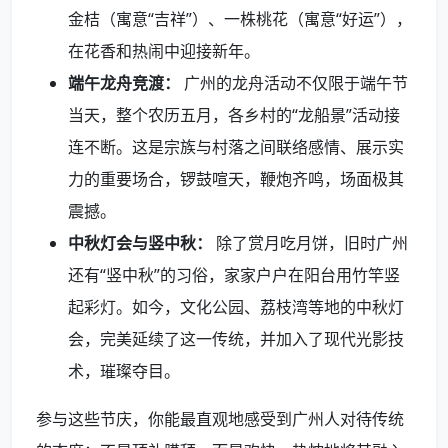
金桔（寓意“吉祥”）、一株桃花（寓意“好运”），
在花香和热闹中迎接新年。
端午龙舟竞渡：
广州的龙舟活动不仅限于端午节
当天，整个农历五月，各乡村的“龙船景”活动接
连不断。这是宗族与村落之间联络感情、展示实
力的重要场合，锣鼓喧天，鞭炮齐鸣，场面极其
震撼。
中秋灯会与竖中秋：
除了赏月吃月饼，旧时广州
还有“竖中秋”的习俗，家家户户在阳台用竹竿竖
起彩灯。如今，文化公园、荔枝湾等地的中秋灯
会，完美延续了这一传统，并加入了现代光影技
术，璀璨夺目。
参与这些节庆，你能最直观地感受到广州人对待传统