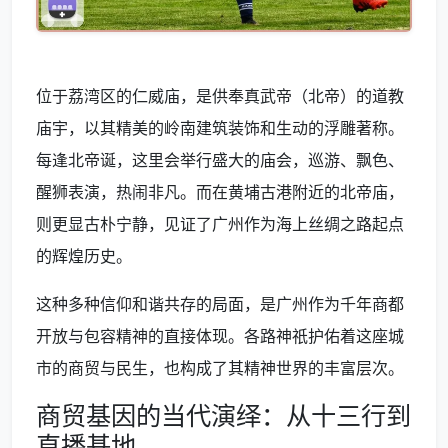
位于荔湾区的仁威庙，是供奉真武帝（北帝）的道教
庙宇，以其精美的岭南建筑装饰和生动的浮雕著称。
每逢北帝诞，这里会举行盛大的庙会，巡游、飘色、
醒狮表演，热闹非凡。而在黄埔古港附近的北帝庙，
则更显古朴宁静，见证了广州作为海上丝绸之路起点
的辉煌历史。
这种多种信仰和谐共存的局面，是广州作为千年商都
开放与包容精神的直接体现。各路神祇护佑着这座城
市的商贸与民生，也构成了其精神世界的丰富层次。
商贸基因的当代演绎：从十三行到
直播基地