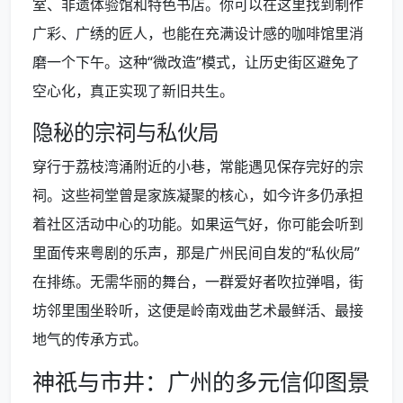
室、非遗体验馆和特色书店。你可以在这里找到制作
广彩、广绣的匠人，也能在充满设计感的咖啡馆里消
磨一个下午。这种“微改造”模式，让历史街区避免了
空心化，真正实现了新旧共生。
隐秘的宗祠与私伙局
穿行于荔枝湾涌附近的小巷，常能遇见保存完好的宗
祠。这些祠堂曾是家族凝聚的核心，如今许多仍承担
着社区活动中心的功能。如果运气好，你可能会听到
里面传来粤剧的乐声，那是广州民间自发的“私伙局”
在排练。无需华丽的舞台，一群爱好者吹拉弹唱，街
坊邻里围坐聆听，这便是岭南戏曲艺术最鲜活、最接
地气的传承方式。
神祇与市井：广州的多元信仰图景