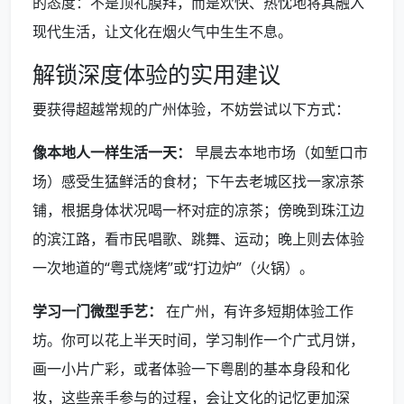
的态度：不是顶礼膜拜，而是欢快、热忱地将其融入
现代生活，让文化在烟火气中生生不息。
解锁深度体验的实用建议
要获得超越常规的广州体验，不妨尝试以下方式：
像本地人一样生活一天：
早晨去本地市场（如堑口市
场）感受生猛鲜活的食材；下午去老城区找一家凉茶
铺，根据身体状况喝一杯对症的凉茶；傍晚到珠江边
的滨江路，看市民唱歌、跳舞、运动；晚上则去体验
一次地道的“粤式烧烤”或“打边炉”（火锅）。
学习一门微型手艺：
在广州，有许多短期体验工作
坊。你可以花上半天时间，学习制作一个广式月饼，
画一小片广彩，或者体验一下粤剧的基本身段和化
妆，这些亲手参与的过程，会让文化的记忆更加深