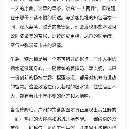
一天的序曲。这里的早茶，讲究“一盅两件”，但精髓
在于那份不紧不慢的闲适。与游客扎堆的知名酒楼不
同，深入荔湾、越秀的老街区，你会发现那些本地阿
公阿婆聚集的茶居，虾饺的皮更弹，凤爪的味更醇，
空气中弥漫着市井的温情。
午后，糖水铺是另一个不可错过的据点。广州人相信
糖水能滋润身心，一碗传统的姜撞奶、双皮奶，或是
一份创新的杨枝甘露、榴莲忘返，都是对抗岭南湿热
的智慧。这些散落在街头巷尾的糖水铺，往往店面不
大，却有着几十年不变的配方和人情味。
当夜幕降临，广州的饮食版图才真正展现出其狂野的
一面。热闹的大排档和粥城开始苏醒。一碗绵滑的及
第粥，一锅镬气十足的干炒牛河，几串炭火炙烤的烧